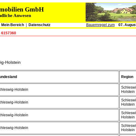
immobilien GmbH
ndliche Anwesen
|
Mein Bereich
|
Datenschutz
Bauernregel zum
07. Augus
- 6157360
ig-Holstein
undesland
Region
Schleswi
hleswig-Holstein
Holstein
Schleswi
hleswig-Holstein
Holstein
Schleswi
hleswig-Holstein
Holstein
Schleswi
hleswig-Holstein
Holstein