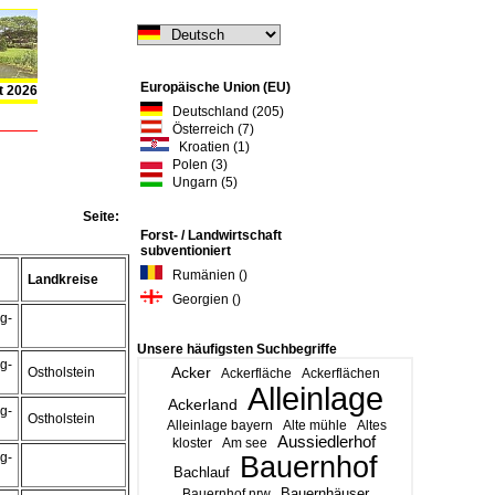
Europäische Union (EU)
t 2026
Deutschland (205)
Österreich (7)
Kroatien (1)
Polen (3)
Ungarn (5)
Seite:
Forst- / Landwirtschaft
subventioniert
Rumänien ()
Landkreise
Georgien ()
g-
Unsere häufigsten Suchbegriffe
g-
Acker
Ostholstein
Ackerfläche
Ackerflächen
Alleinlage
Ackerland
g-
Ostholstein
Alleinlage bayern
Alte mühle
Altes
Aussiedlerhof
kloster
Am see
g-
Bauernhof
Bachlauf
Bauernhäuser
Bauernhof nrw