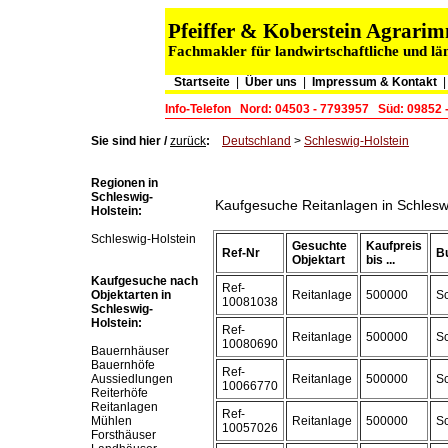
Pfeiffer & Koberstein Agrar
Fachmakler für landwirtschaftliche und lä
Startseite
|
Über uns
|
Impressum & Kontakt
Info-Telefon
Nord: 04503 - 7793957
Süd: 09852 
Sie sind hier /
zurück
:
Deutschland
>
Schleswig-Holstein
Regionen in
Schleswig-
Kaufgesuche Reitanlagen in Schlesw
Holstein:
Schleswig-Holstein
Gesuchte
Kaufpreis
Ref-Nr
B
Objektart
bis ...
Kaufgesuche nach
Ref-
Objektarten in
Reitanlage
500000
Sc
10081038
Schleswig-
Holstein:
Ref-
Reitanlage
500000
Sc
10080690
Bauernhäuser
Bauernhöfe
Ref-
Aussiedlungen
Reitanlage
500000
Sc
10066770
Reiterhöfe
Reitanlagen
Ref-
Mühlen
Reitanlage
500000
Sc
10057026
Forsthäuser