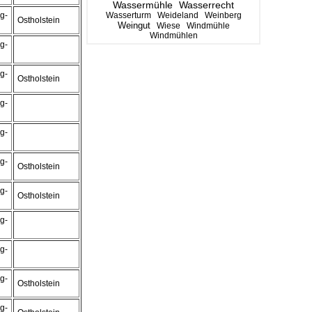
Wassermühle
Wasserrecht
g-
Wasserturm
Weideland
Weinberg
Ostholstein
Weingut
Wiese
Windmühle
Windmühlen
g-
g-
Ostholstein
g-
g-
g-
Ostholstein
g-
Ostholstein
g-
g-
g-
Ostholstein
g-