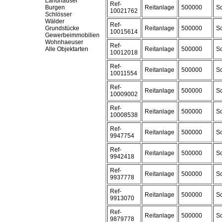
Landhäuser
Ref-
Burgen
Reitanlage
500000
Sc
10021762
Schlösser
Wälder
Ref-
Grundstücke
Reitanlage
500000
Sc
10015614
Gewerbeimmobilien
Wohnhaeuser
Ref-
Alle Objektarten
Reitanlage
500000
Sc
10012018
Ref-
Reitanlage
500000
Sc
10011554
Ref-
Reitanlage
500000
Sc
10009002
Ref-
Reitanlage
500000
Sc
10008538
Ref-
Reitanlage
500000
Sc
9947754
Ref-
Reitanlage
500000
Sc
9942418
Ref-
Reitanlage
500000
Sc
9937778
Ref-
Reitanlage
500000
Sc
9913070
Ref-
Reitanlage
500000
Sc
9879778