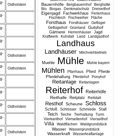
g-
Bauernhöfe
Ostholstein
Bergbauernhof
Berghütte
Bio
Biogas
Denkmalschutz
Dreiseithof
Eigenjagd
Fachwerkhaus
Ferienhaus
g-
Fischteich
Fischweiher
Fläche
Forsthaus
Forsthäuser
Geflügel
Gutshof
Geflügelhof
Grünland
g-
Gärtnerei
Jagd
Herrenhäuser
Kraftwerk
Kuhstall
Land
Landgasthof
g-
Landhaus
Landhäuser
Milchviehbetrieb
g-
Ostholstein
Mühle
Muehle
Mühle bayern
g-
Ostholstein
Mühlen
Pferd
Pferde
Pfarrhaus
Pferdehaltung
Pferdehof
Ponyhof
g-
Reitanlage
Reitanlagen
Reiterhof
Reiterhöfe
g-
Reithalle
Reitplatz
Reitstall
Schloss
Resthof
Scheune
g-
Ostholstein
Stall
Schloß
Schlösser
Schmiede
Teich
Teiche
Tierhaltung
Turm
g-
Vierkanthof
Vierseitenhof
Vierseithof
Villa
Waldflächen
Waldgrundstück
Wasser
Wassergrundstück
g-
Ostholstein
Wasserkraft
Wasserkraftanlage