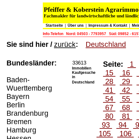
Pfeiffer & Koberstein Agrarimm
Fachmakler für landwirtschaftliche und ländli
Startseite
|
Über uns
|
Impressum & Kontakt
|
Mei
Info-Telefon
Nord: 04503 - 7793957
Süd: 09852 - 61
Sie sind hier /
zurück
:
Deutschland
Bundesländer:
33613
Seite:
1
Immobilien
15
16
Kaufgesuche
in
Baden-
28
29
Deutschland
Wuerttemberg
41
42
Bayern
54
55
Berlin
67
68
Brandenburg
80
81
Bremen
93
94
Hamburg
105
106
Hessen