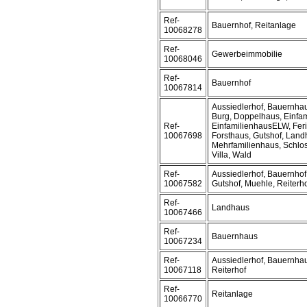
Ref-
Bauernhof, Reitanlage
10068278
Ref-
Gewerbeimmobilie
10068046
Ref-
Bauernhof
10067814
Aussiedlerhof, Bauernhau
Burg, Doppelhaus, Einfam
Ref-
EinfamilienhausELW, Fer
10067698
Forsthaus, Gutshof, Land
Mehrfamilienhaus, Schlos
Villa, Wald
Ref-
Aussiedlerhof, Bauernhof
10067582
Gutshof, Muehle, Reiterh
Ref-
Landhaus
10067466
Ref-
Bauernhaus
10067234
Ref-
Aussiedlerhof, Bauernhau
10067118
Reiterhof
Ref-
Reitanlage
10066770