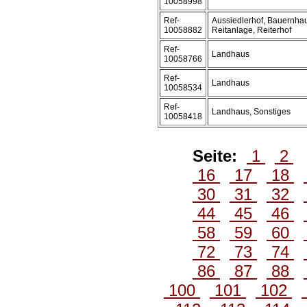
10058998
Ref-
Aussiedlerhof, Bauernhau
10058882
Reitanlage, Reiterhof
Ref-
Landhaus
10058766
Ref-
Landhaus
10058534
Ref-
Landhaus, Sonstiges
10058418
Seite:
1
2
16
17
18
30
31
32
44
45
46
58
59
60
72
73
74
86
87
88
100
101
102