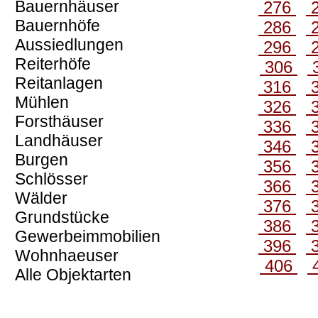
Bauernhäuser
276
Bauernhöfe
286
Aussiedlungen
296
Reiterhöfe
306
Reitanlagen
316
Mühlen
326
Forsthäuser
336
Landhäuser
346
Burgen
356
Schlösser
366
Wälder
376
Grundstücke
386
Gewerbeimmobilien
396
Wohnhaeuser
406
Alle Objektarten