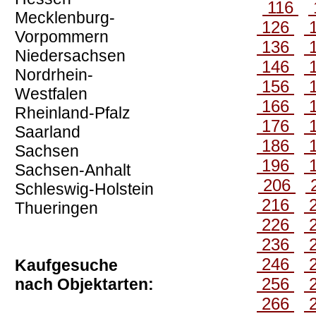
116
Mecklenburg-
126
Vorpommern
136
Niedersachsen
146
Nordrhein-
156
Westfalen
166
Rheinland-Pfalz
176
Saarland
186
Sachsen
196
Sachsen-Anhalt
206
Schleswig-Holstein
216
Thueringen
226
236
246
Kaufgesuche
256
nach Objektarten:
266