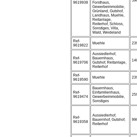
59
9619938
Forsthaus,
Gewerbeimmobilie,
Grünland, Gutshof,
Landhaus, Muehle,
Reitanlage,
Reiterhof, Schloss,
Sonstiges, Villa,
Wald, Weideland
Ref-
Muehle
23
9619822
Aussiedlerhof,
Ref-
Bauernhaus,
14
9619706
Gutshof, Reitanlage,
Reiterhof
Ref-
Muehle
23
9619590
Bauernhaus,
Ref-
Einfamilienhaus,
25
9619474
Gewerbeimmobilie,
Sonstiges
Aussiedlerhof,
Ref-
Bauernhof, Gutshof,
99
9619358
Reiterhof