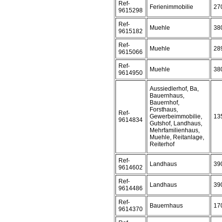
Ref-
Ferienimmobilie
27
9615298
Ref-
Muehle
38
9615182
Ref-
Muehle
28
9615066
Ref-
Muehle
38
9614950
Aussiedlerhof, Ba,
Bauernhaus,
Bauernhof,
Forsthaus,
Ref-
Gewerbeimmobilie,
13
9614834
Gutshof, Landhaus,
Mehrfamilienhaus,
Muehle, Reitanlage,
Reiterhof
Ref-
Landhaus
39
9614602
Ref-
Landhaus
39
9614486
Ref-
Bauernhaus
17
9614370