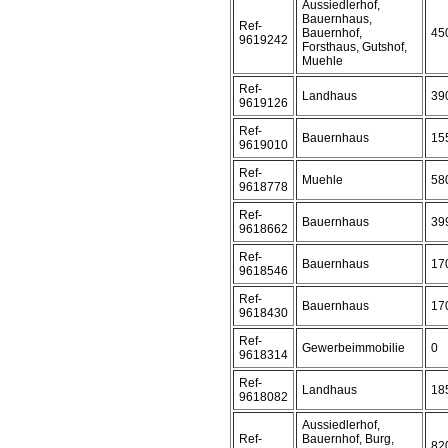
Aussiedlerhof,
Bauernhaus,
Ref-
Bauernhof,
45
9619242
Forsthaus, Gutshof,
Muehle
Ref-
Landhaus
39
9619126
Ref-
Bauernhaus
15
9619010
Ref-
Muehle
58
9618778
Ref-
Bauernhaus
39
9618662
Ref-
Bauernhaus
17
9618546
Ref-
Bauernhaus
17
9618430
Ref-
Gewerbeimmobilie
0
9618314
Ref-
Landhaus
18
9618082
Aussiedlerhof,
Ref-
Bauernhof, Burg,
82