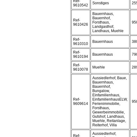
Ref-
Sonstiges
25
9610542
Bauernhaus,
Bauernhof,
Ref-
Forsthaus,
95
9610426
Landgasthof,
Landhaus, Muehle
Ref-
Bauernhaus
38
9610310
Ref-
Bauernhaus
79
9610194
Ref-
Muehle
28
9610078
Aussiedlerhof, Baue,
Bauernhaus,
Bauernhof,
Bungalow,
Einfamilienhaus,
Ref-
EinfamilienhausELW,
95
9609614
Ferienimmobilie,
Forsthaus,
Gewerbeimmobilie,
Gutshof, Landhaus,
Muehle, Reitanlage,
Reiterhof, Villa
Aussiedlerhof,
Ref-