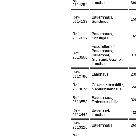
Ref-
Landhaus
39
9614254
Ref-
Bauernhaus,
15
9614138
Sonstiges
Ref-
Bauernhaus,
16
9614022
Sonstiges
Aussiedlerhof,
Bauernhaus,
Ref-
Bauernhof,
37
9613906
Grünland, Gutshof,
Landhaus
Ref-
Landhaus
23
9613790
Ref-
Gewerbeimmobilie,
65
9613674
Mehrfamilienhaus
Ref-
Bauernhaus,
32
9613558
Ferienimmobilie
Ref-
Bauernhof,
18
9613442
Landhaus
Ref-
Bauernhaus
26
9613326