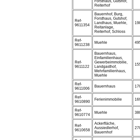
Forsthaus, Gutshof,
Reiterhof
Bauernhof, Burg,
Forsthaus, Gutshof,
Ref-
Landhaus, Muehle,
19
9611354
Reitanlage,
Reiterhof, Schloss
Ref-
Muehle
49
9611238
Bauernhaus,
Einfamilienhaus,
Ref-
Gewerbeimmobilie,
15
9611122
Landgasthof,
Mehrfamilienhaus,
Muehle
Ref-
Bauernhaus
17
9611006
Ref-
Ferienimmobilie
16
9610890
Ref-
Muehle
38
9610774
Ackerfläche,
Ref-
Aussiedlerhof,
27
9610658
Bauernhof