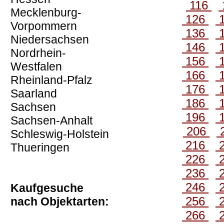
116
Mecklenburg-
126
Vorpommern
136
Niedersachsen
146
Nordrhein-
156
Westfalen
166
Rheinland-Pfalz
176
Saarland
186
Sachsen
196
Sachsen-Anhalt
206
Schleswig-Holstein
216
Thueringen
226
236
246
Kaufgesuche
256
nach Objektarten:
266