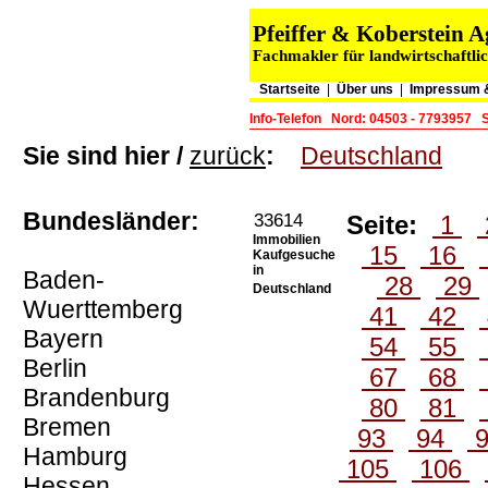
Pfeiffer & Koberstein
Fachmakler für landwirtschaftli
Startseite
|
Über uns
|
Impressum 
Info-Telefon
Nord: 04503 - 7793957
Sie sind hier /
zurück
:
Deutschland
Bundesländer:
33614
Seite:
1
Immobilien
15
16
Kaufgesuche
in
Baden-
28
29
Deutschland
Wuerttemberg
41
42
Bayern
54
55
Berlin
67
68
Brandenburg
80
81
Bremen
93
94
Hamburg
105
106
Hessen