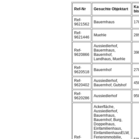
Ka
Ref-Nr
Gesuchte Objektart
bis 
Ref-
Bauernhaus
17
9621562
Ref-
Muehle
28
9621446
Aussiedlerhof,
Ref-
Bauernhaus,
39
9620866
Bauernhof,
Landhaus, Muehle
Ref-
Bauernhof
27
9620518
Ref-
Aussiedlerhof,
45
9620402
Bauernhof, Gutshof
Ref-
Aussiedlerhof
95
9620286
Ackerfläche,
Aussiedlerhof,
Bauernhaus,
Bauernhof, Burg,
Doppelhaus,
Einfamilienhaus,
EinfamilienhausELW,
Ref-
Ferienimmobilie,