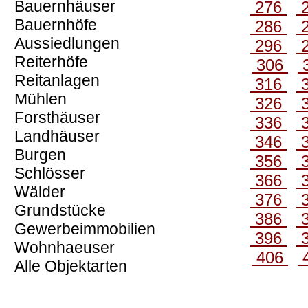
Bauernhäuser
276
Bauernhöfe
286
Aussiedlungen
296
Reiterhöfe
306
Reitanlagen
316
Mühlen
326
Forsthäuser
336
Landhäuser
346
Burgen
356
Schlösser
366
Wälder
376
Grundstücke
386
Gewerbeimmobilien
396
Wohnhaeuser
406
Alle Objektarten