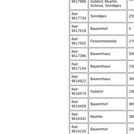
9617966
Gutshof, Muehle,
Schloss, Sonstiges
Ref-
Sonstiges
25
9617734
Ref-
Bauernhof
0
9617618
Ref-
Ferienimmobilie
27
9617502
Ref-
Bauernhaus
59
9617386
Ref-
Bauernhaus
15
9617154
Ref-
Bauernhaus
39
9616922
Ref-
Gutshof
19
9616574
Ref-
Bauernhof
48
9616458
Ref-
Muehle
38
9616342
Ref-
Bauernhof
15
9616226