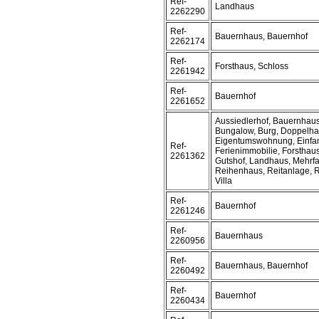
Ref-
Landhaus
2262290
Ref-
Bauernhaus, Bauernhof
2262174
Ref-
Forsthaus, Schloss
2261942
Ref-
Bauernhof
2261652
Aussiedlerhof, Bauernhaus
Bungalow, Burg, Doppelha
Eigentumswohnung, Einfam
Ref-
Ferienimmobilie, Forsthau
2261362
Gutshof, Landhaus, Mehrf
Reihenhaus, Reitanlage, Re
Villa
Ref-
Bauernhof
2261246
Ref-
Bauernhaus
2260956
Ref-
Bauernhaus, Bauernhof
2260492
Ref-
Bauernhof
2260434