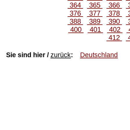
364
365
366
376
377
378
388
389
390
400
401
402
412
Sie sind hier /
zurück
:
Deutschland