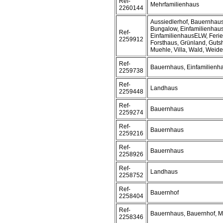
Ref-
Mehrfamilienhaus
2260144
Aussiedlerhof, Bauernhaus
Bungalow, Einfamilienhaus
Ref-
EinfamilienhausELW, Ferie
2259912
Forsthaus, Grünland, Guts
Muehle, Villa, Wald, Weid
Ref-
Bauernhaus, Einfamilienh
2259738
Ref-
Landhaus
2259448
Ref-
Bauernhaus
2259274
Ref-
Bauernhaus
2259216
Ref-
Bauernhaus
2258926
Ref-
Landhaus
2258752
Ref-
Bauernhof
2258404
Ref-
Bauernhaus, Bauernhof, M
2258346