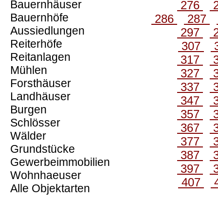
Bauernhäuser
276
Bauernhöfe
286
287
Aussiedlungen
297
Reiterhöfe
307
Reitanlagen
317
Mühlen
327
Forsthäuser
337
Landhäuser
347
Burgen
357
Schlösser
367
Wälder
377
Grundstücke
387
Gewerbeimmobilien
397
Wohnhaeuser
407
Alle Objektarten