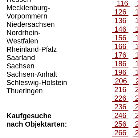
116
Mecklenburg-
126
Vorpommern
136
Niedersachsen
146
Nordrhein-
156
Westfalen
166
Rheinland-Pfalz
176
Saarland
186
Sachsen
196
Sachsen-Anhalt
206
Schleswig-Holstein
216
Thueringen
226
236
246
Kaufgesuche
256
nach Objektarten:
266