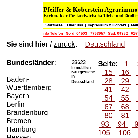
Pfeiffer & Koberstein Agrarimm
Fachmakler für landwirtschaftliche und ländli
Startseite
|
Über uns
|
Impressum & Kontakt
|
Mei
Info-Telefon
Nord: 04503 - 7793957
Süd: 09852 - 61
Sie sind hier /
zurück
:
Deutschland
Bundesländer:
33623
Seite:
1
Immobilien
15
16
Kaufgesuche
in
Baden-
28
29
Deutschland
Wuerttemberg
41
42
Bayern
54
55
Berlin
67
68
Brandenburg
80
81
Bremen
93
94
Hamburg
105
106
Hessen