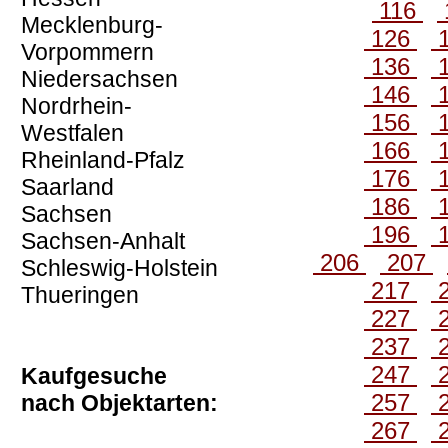
116
Mecklenburg-
126
Vorpommern
136
Niedersachsen
146
Nordrhein-
156
Westfalen
166
Rheinland-Pfalz
176
Saarland
186
Sachsen
196
Sachsen-Anhalt
206
207
Schleswig-Holstein
217
Thueringen
227
237
247
Kaufgesuche
257
nach Objektarten:
267