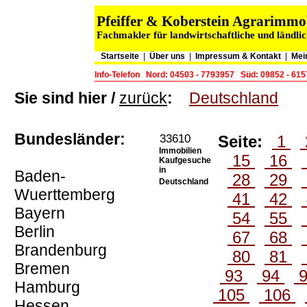
Pfeiffer & Koberstein Agrarimm
Fachmakler für landwirtschaftliche und ländli
Startseite
|
Über uns
|
Impressum & Kontakt
|
Mei
Info-Telefon
Nord: 04503 - 7793957
Süd: 09852 - 61
Sie sind hier /
zurück
:
Deutschland
Bundesländer:
33610
Seite:
1
Immobilien
15
16
Kaufgesuche
in
Baden-
28
29
Deutschland
Wuerttemberg
41
42
Bayern
54
55
Berlin
67
68
Brandenburg
80
81
Bremen
93
94
Hamburg
105
106
Hessen