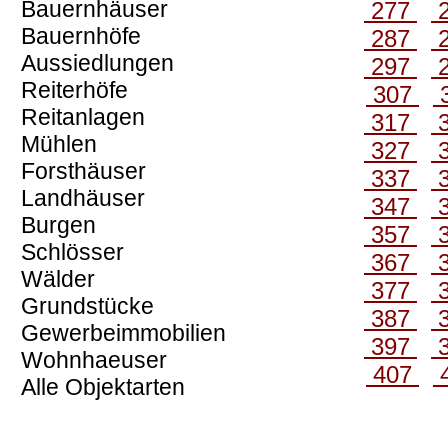
Bauernhäuser
277
Bauernhöfe
287
Aussiedlungen
297
Reiterhöfe
307
Reitanlagen
317
Mühlen
327
Forsthäuser
337
Landhäuser
347
Burgen
357
Schlösser
367
Wälder
377
Grundstücke
387
Gewerbeimmobilien
397
Wohnhaeuser
407
Alle Objektarten