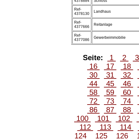
4378884
Schloss
Ref-
Landhaus
4378130
Ref-
Reitanlage
4377666
Ref-
Gewerbeimmobilie
4377086
Seite:
1
2
16
17
18
30
31
32
44
45
46
58
59
60
72
73
74
86
87
88
100
101
102
112
113
114
124
125
126