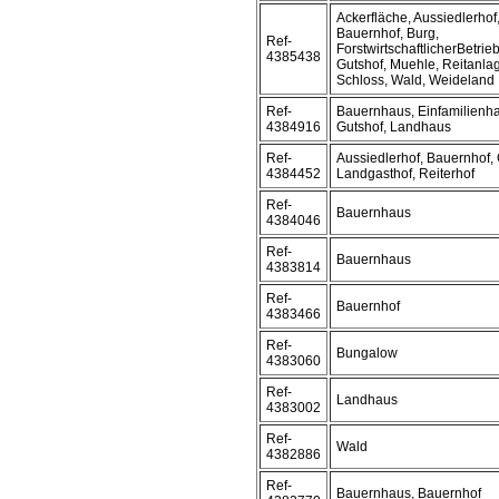
Ackerfläche, Aussiedlerho
Bauernhof, Burg,
Ref-
ForstwirtschaftlicherBetrie
4385438
Gutshof, Muehle, Reitanlag
Schloss, Wald, Weideland
Ref-
Bauernhaus, Einfamilienha
4384916
Gutshof, Landhaus
Ref-
Aussiedlerhof, Bauernhof, 
4384452
Landgasthof, Reiterhof
Ref-
Bauernhaus
4384046
Ref-
Bauernhaus
4383814
Ref-
Bauernhof
4383466
Ref-
Bungalow
4383060
Ref-
Landhaus
4383002
Ref-
Wald
4382886
Ref-
Bauernhaus, Bauernhof