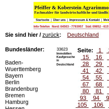
Pfeiffer & Koberstein Agrarimm
Fachmakler für landwirtschaftliche und ländli
Startseite
|
Über uns
|
Impressum & Kontakt
|
Mei
Info-Telefon
Nord: 04503 - 7793957
Süd: 09852 - 61
Sie sind hier /
zurück
:
Deutschland
Bundesländer:
33623
Seite:
1
Immobilien
15
16
Kaufgesuche
in
Baden-
28
29
Deutschland
Wuerttemberg
41
42
Bayern
54
55
Berlin
67
68
Brandenburg
80
81
Bremen
93
94
Hamburg
105
106
Hessen