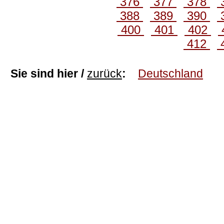
376
377
378
388
389
390
400
401
402
412
Sie sind hier /
zurück
:
Deutschland