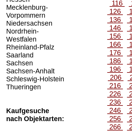
116
Mecklenburg-
126
Vorpommern
136
Niedersachsen
146
Nordrhein-
156
Westfalen
166
Rheinland-Pfalz
176
Saarland
186
Sachsen
196
Sachsen-Anhalt
206
Schleswig-Holstein
216
Thueringen
226
236
246
Kaufgesuche
256
nach Objektarten:
266