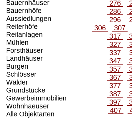
Bauernhäuser
276
Bauernhöfe
286
Aussiedlungen
296
Reiterhöfe
306
307
Reitanlagen
317
Mühlen
327
Forsthäuser
337
Landhäuser
347
Burgen
357
Schlösser
367
Wälder
377
Grundstücke
387
Gewerbeimmobilien
397
Wohnhaeuser
407
Alle Objektarten