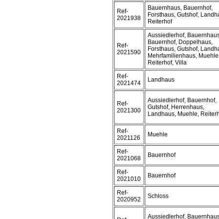
Bauernhaus, Bauernhof,
Ref-
Forsthaus, Gutshof, Landh
2021938
Reiterhof
Aussiedlerhof, Bauernhaus
Bauernhof, Doppelhaus,
Ref-
Forsthaus, Gutshof, Landh
2021590
Mehrfamilienhaus, Muehle
Reiterhof, Villa
Ref-
Landhaus
2021474
Aussiedlerhof, Bauernhof,
Ref-
Gutshof, Herrenhaus,
2021300
Landhaus, Muehle, Reiter
Ref-
Muehle
2021126
Ref-
Bauernhof
2021068
Ref-
Bauernhof
2021010
Ref-
Schloss
2020952
Aussiedlerhof, Bauernhaus