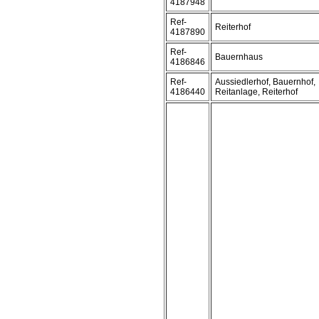
4187948
Ref-
Reiterhof
4187890
Ref-
Bauernhaus
4186846
Ref-
Aussiedlerhof, Bauernhof,
4186440
Reitanlage, Reiterhof