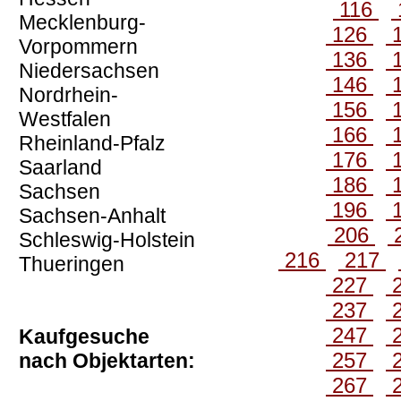
116
Mecklenburg-
126
Vorpommern
136
Niedersachsen
146
Nordrhein-
156
Westfalen
166
Rheinland-Pfalz
176
Saarland
186
Sachsen
196
Sachsen-Anhalt
206
Schleswig-Holstein
216
217
Thueringen
227
237
247
Kaufgesuche
257
nach Objektarten:
267