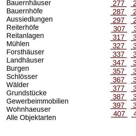
Bauernhäuser
277
Bauernhöfe
287
Aussiedlungen
297
Reiterhöfe
307
Reitanlagen
317
Mühlen
327
Forsthäuser
337
Landhäuser
347
Burgen
357
Schlösser
367
Wälder
377
Grundstücke
387
Gewerbeimmobilien
397
Wohnhaeuser
407
Alle Objektarten