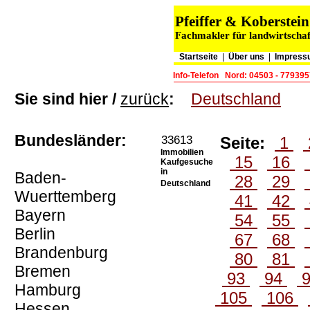
Pfeiffer & Koberste
Fachmakler für landwirtschaf
Startseite
|
Über uns
|
Impress
Info-Telefon
Nord: 04503 - 77939
Sie sind hier /
zurück
:
Deutschland
Bundesländer:
33613
Seite:
1
Immobilien
15
16
Kaufgesuche
in
Baden-
28
29
Deutschland
Wuerttemberg
41
42
Bayern
54
55
Berlin
67
68
Brandenburg
80
81
Bremen
93
94
Hamburg
105
106
Hessen