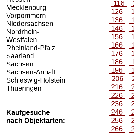
116
Mecklenburg-
126
Vorpommern
136
Niedersachsen
146
Nordrhein-
156
Westfalen
166
Rheinland-Pfalz
176
Saarland
186
Sachsen
196
Sachsen-Anhalt
206
Schleswig-Holstein
216
Thueringen
226
236
246
Kaufgesuche
256
nach Objektarten:
266