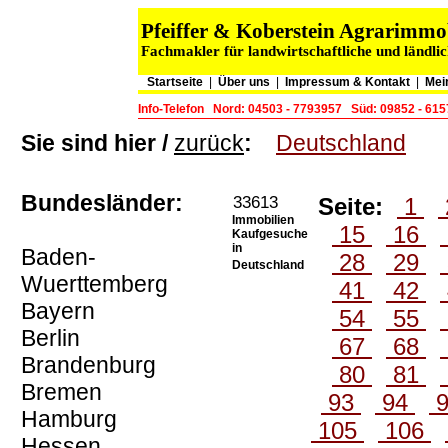
Pfeiffer & Koberstein Agrarimm
Fachmakler für landwirtschaftliche und ländli
Startseite
|
Über uns
|
Impressum & Kontakt
|
Mei
Info-Telefon
Nord: 04503 - 7793957
Süd: 09852 - 61
Sie sind hier /
zurück
:
Deutschland
Bundesländer:
33613
Seite:
1
Immobilien
15
16
Kaufgesuche
in
Baden-
28
29
Deutschland
Wuerttemberg
41
42
Bayern
54
55
Berlin
67
68
Brandenburg
80
81
Bremen
93
94
Hamburg
105
106
Hessen