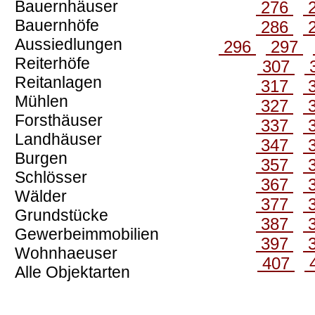
Bauernhäuser
276
Bauernhöfe
286
Aussiedlungen
296
297
Reiterhöfe
307
Reitanlagen
317
Mühlen
327
Forsthäuser
337
Landhäuser
347
Burgen
357
Schlösser
367
Wälder
377
Grundstücke
387
Gewerbeimmobilien
397
Wohnhaeuser
407
Alle Objektarten